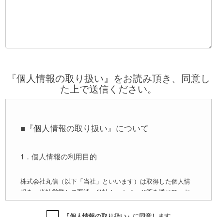
『個人情報の取り扱い』をお読み頂き、同意し
た上で送信ください。
■『個人情報の取り扱い』について
1．個人情報の利用目的
株式会社丸信（以下「当社」といいます）は取得した個人情
報を、当社営業との面談、当社ホームページ等を通じて、お
客様より、氏名・Eメールアドレス・電話番号・住所・職業等
の個人情報をいただくことがあります。個人情報の利用、提
『個人情報の取り扱い』に同意します