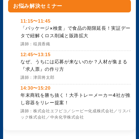
お悩み解決セミナー
11:15〜11:45
「パッケージ×検査」で食品の期限延長！実証デー
タで紐解くロス削減と販路拡大
講師：稲員香織
12:45〜13:15
なぜ、うちには応募が来ないのか？人材が集まる
『求人票』の作り方
講師：津田将太郎
14:30〜15:20
年末商戦を勝ち抜く！大手トレーメーカー4社が推
し容器をリレー提案！
講師：株式会社エフピコ／シーピー化成株式会社／リスパ
ック株式会社／中央化学株式会社