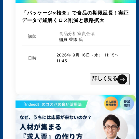
「パッケージ×検査」で食品の期限延長！実証
データで紐解くロス削減と販路拡大
食品分析室責任者
講師
稲員 香織 氏
2026年 9月 16日（水） 11:15〜
日時
11:45
詳しく見る