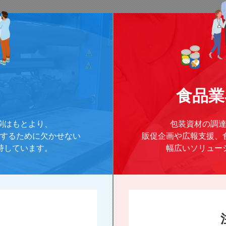
食品業
刷はもとより、
包装資材の調
するために欠かせない
販促企画や広報支援、
持しています。
幅広いソリュー