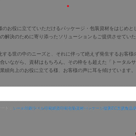
様のお役に立てていただけるパッケージ・包装資材をはじめと
の解決のために寄り添ったソリューションもご提供させていた
化する世の中のニーズと、それに伴って絶えず発生するお客様
合いながら、資材はもちろん、その枠をも超えた「トータルサ
業績向上のお役に立てる様、お客様の声に耳を傾けています。
ワード：
シール印刷
ラベル印刷
紙器印刷
包装資材
パッケージ提案
EC支援
食品