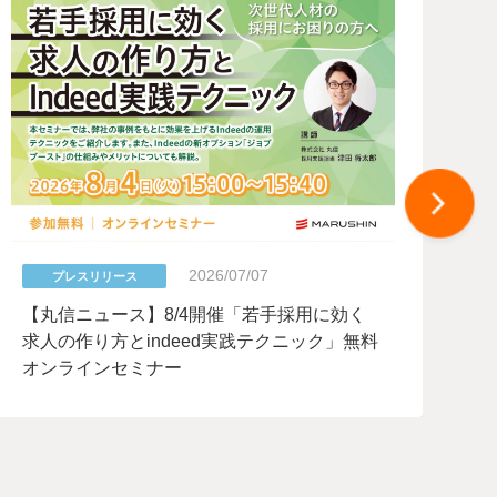
2026/07/07
プレスリリース
【
【丸信ニュース】8/4開催「若手採用に効く
ン
求人の作り方とindeed実践テクニック」無料
を
オンラインセミナー