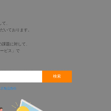
して、
だいております。
の課題に対して、
ービス」で
表示
食品衛生