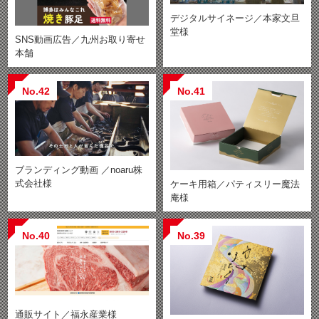
デジタルサイネージ／本家文旦
堂様
SNS動画広告／九州お取り寄せ
本舗
No.42
No.41
ブランディング動画 ／noaru株
式会社様
ケーキ用箱／パティスリー魔法
庵様
No.40
No.39
通販サイト／福永産業様