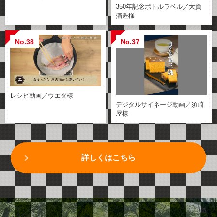
350年記念ボトルラベル／大賀
酒造様
No.38
No.37
レシピ動画／ウエダ様
デジタルサイネージ動画／須崎
屋様
詳しくはこちら