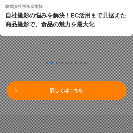
株式会社かさの家様
丸信×Indeedで人材確保！ターゲットを学生
に絞った訴求で、1ヶ月で15名の採用に成
功！生産増加を支える人員補強を解決
詳しくはこちら