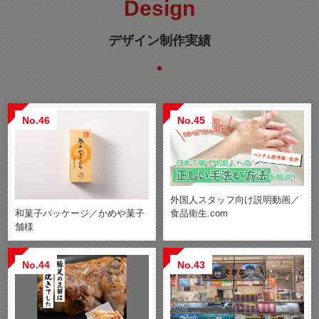
Design
デザイン制作実績
No.46
No.45
外国人スタッフ向け説明動画／
食品衛生.com
和菓子パッケージ／かめや菓子
舗様
No.44
No.43