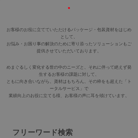
お客様のお役に立てていただけるパッケージ・包装資材をはじめ
として、
お悩み・お困り事の解決のために寄り添ったソリューションもご
提供させていただいております。
めまぐるしく変化する世の中のニーズと、それに伴って絶えず発
生するお客様の課題に対して、
ともに向き合いながら、資材はもちろん、その枠をも超えた「ト
ータルサービス」で
業績向上のお役に立てる様、お客様の声に耳を傾けています。
フリーワード検索