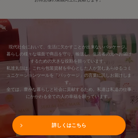
現代社会において、生活に欠かすことが出来ないパッケージ。
暮らしの様々な場面で商品を守り、輸送し、生活者の元へお届け
するための大きな役割を担っています。
私達丸信は、これら包装資材を中心とした人が営むあらゆるコミ
ュニケーションツールを「パッケージ」の言葉に託しお届けしま
す。
全ては、豊かな暮らしと社会に貢献するため。私達は私達の仕事
にかかわる全ての人の幸福を願っています。
詳しくはこちら