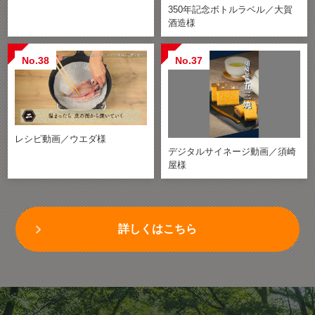
350年記念ボトルラベル／大賀
酒造様
No.38
No.37
レシピ動画／ウエダ様
デジタルサイネージ動画／須崎
屋様
詳しくはこちら