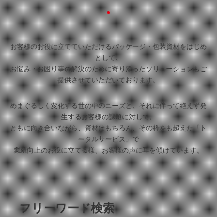
お客様のお役に立てていただけるパッケージ・包装資材をはじめ
として、
お悩み・お困り事の解決のために寄り添ったソリューションもご
提供させていただいております。
めまぐるしく変化する世の中のニーズと、それに伴って絶えず発
生するお客様の課題に対して、
ともに向き合いながら、資材はもちろん、その枠をも超えた「ト
ータルサービス」で
業績向上のお役に立てる様、お客様の声に耳を傾けています。
フリーワード検索