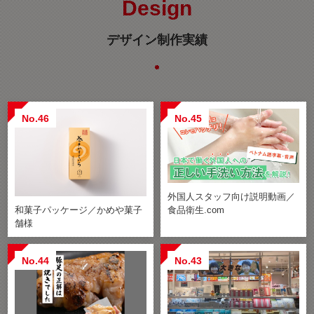
Design
デザイン制作実績
No.46
No.45
外国人スタッフ向け説明動画／
食品衛生.com
和菓子パッケージ／かめや菓子
舗様
No.44
No.43