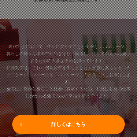
現代社会において、生活に欠かすことが出来ないパッケージ。
暮らしの様々な場面で商品を守り、輸送し、生活者の元へお届け
するための大きな役割を担っています。
私達丸信は、これら包装資材を中心とした人が営むあらゆるコミ
ュニケーションツールを「パッケージ」の言葉に託しお届けしま
す。
全ては、豊かな暮らしと社会に貢献するため。私達は私達の仕事
にかかわる全ての人の幸福を願っています。
詳しくはこちら