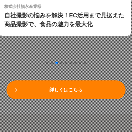
株式会社かさの家様
丸信×Indeedで人材確保！ターゲットを学生
に絞った訴求で、1ヶ月で15名の採用に成
功！生産増加を支える人員補強を解決
詳しくはこちら