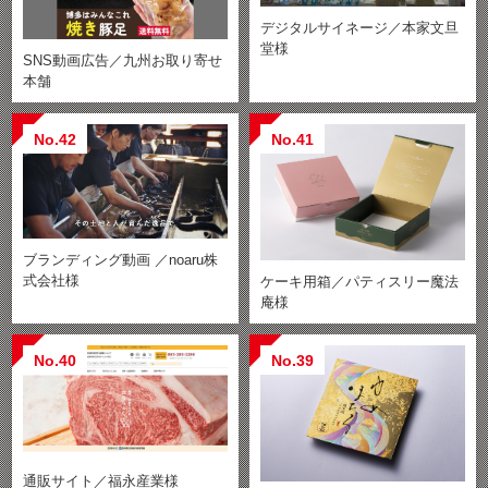
デジタルサイネージ／本家文旦
堂様
SNS動画広告／九州お取り寄せ
本舗
No.42
No.41
ブランディング動画 ／noaru株
式会社様
ケーキ用箱／パティスリー魔法
庵様
No.40
No.39
通販サイト／福永産業様