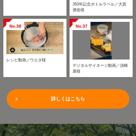
350年記念ボトルラベル／大賀
酒造様
No.38
No.37
レシピ動画／ウエダ様
デジタルサイネージ動画／須崎
屋様
詳しくはこちら