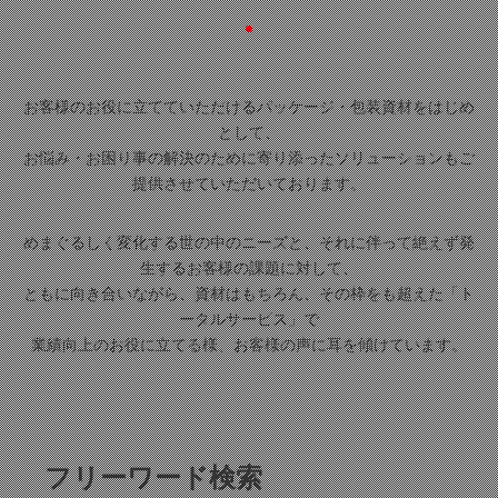
お客様のお役に立てていただけるパッケージ・包装資材をはじめ
として、
お悩み・お困り事の解決のために寄り添ったソリューションもご
提供させていただいております。
めまぐるしく変化する世の中のニーズと、それに伴って絶えず発
生するお客様の課題に対して、
ともに向き合いながら、資材はもちろん、その枠をも超えた「ト
ータルサービス」で
業績向上のお役に立てる様、お客様の声に耳を傾けています。
フリーワード検索