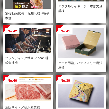
デジタルサイネージ／本家文旦
堂様
SNS動画広告／九州お取り寄せ
本舗
No.42
No.41
ブランディング動画 ／noaru株
式会社様
ケーキ用箱／パティスリー魔法
庵様
No.40
No.39
通販サイト／福永産業様