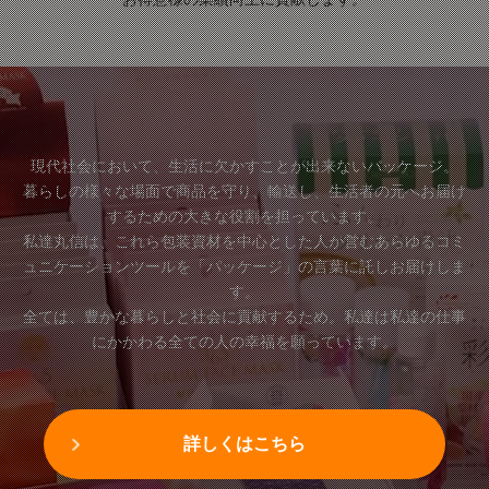
現代社会において、生活に欠かすことが出来ないパッケージ。
暮らしの様々な場面で商品を守り、輸送し、生活者の元へお届け
するための大きな役割を担っています。
私達丸信は、これら包装資材を中心とした人が営むあらゆるコミ
ュニケーションツールを「パッケージ」の言葉に託しお届けしま
す。
全ては、豊かな暮らしと社会に貢献するため。私達は私達の仕事
にかかわる全ての人の幸福を願っています。
詳しくはこちら