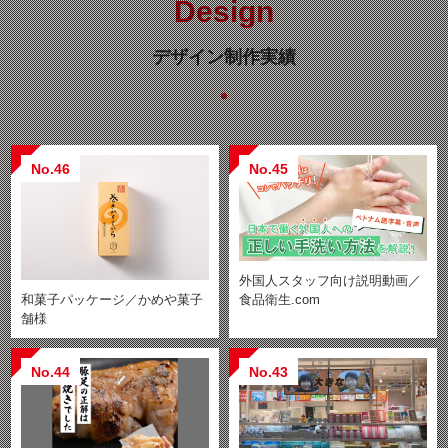
Design
デザイン制作実績
No.46
No.45
外国人スタッフ向け説明動画／
食品衛生.com
和菓子パッケージ／かめや菓子
舗様
No.44
No.43