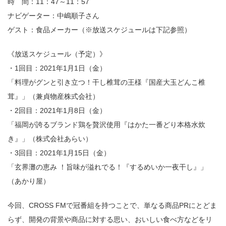
時 間：11：47～11：57
ナビゲーター：中嶋順子さん
ゲスト：食品メーカー（※放送スケジュールは下記参照）
《放送スケジュール（予定）》
・1回目：2021年1月1日（金）
「料理がグンと引き立つ！干し椎茸の王様『国産大玉どんこ椎
茸』」（兼貞物産株式会社）
・2回目：2021年1月8日（金）
「福岡が誇るブランド鶏を贅沢使用『はかた一番どり本格水炊
き』」（株式会社あらい）
・3回目：2021年1月15日（金）
「玄界灘の恵み ！旨味が溢れでる！『するめいか一夜干し』」
（あかり屋）
今回、CROSS FMで冠番組を持つことで、単なる商品PRにとどま
らず、開発の背景や商品に対する思い、おいしい食べ方などをリ