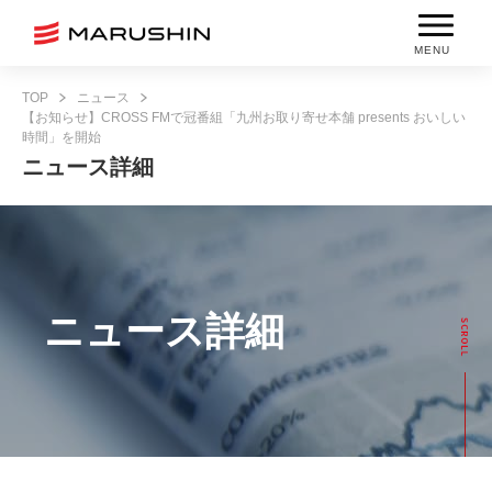
MENU
TOP
ニュース
【お知らせ】CROSS FMで冠番組「九州お取り寄せ本舗 presents おいしい
時間」を開始
ニュース詳細
ニュース詳細