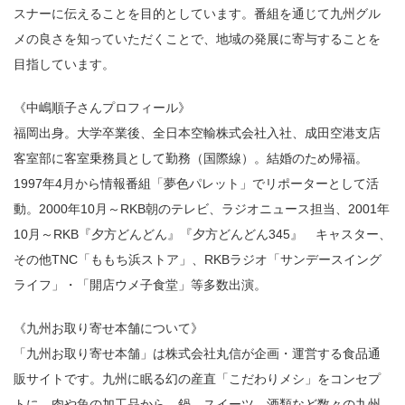
スナーに伝えることを目的としています。番組を通じて九州グル
メの良さを知っていただくことで、地域の発展に寄与することを
目指しています。
《中嶋順子さんプロフィール》
福岡出身。大学卒業後、全日本空輸株式会社入社、成田空港支店
客室部に客室乗務員として勤務（国際線）。結婚のため帰福。
1997年4月から情報番組「夢色パレット」でリポーターとして活
動。2000年10月～RKB朝のテレビ、ラジオニュース担当、2001年
10月～RKB『夕方どんどん』『夕方どんどん345』 キャスター、
その他TNC「ももち浜ストア」、RKBラジオ「サンデースイング
ライフ」・「開店ウメ子食堂」等多数出演。
《九州お取り寄せ本舗について》
「九州お取り寄せ本舗」は株式会社丸信が企画・運営する食品通
販サイトです。九州に眠る幻の産直「こだわりメシ」をコンセプ
トに、肉や魚の加工品から、鍋、スイーツ、酒類など数々の九州