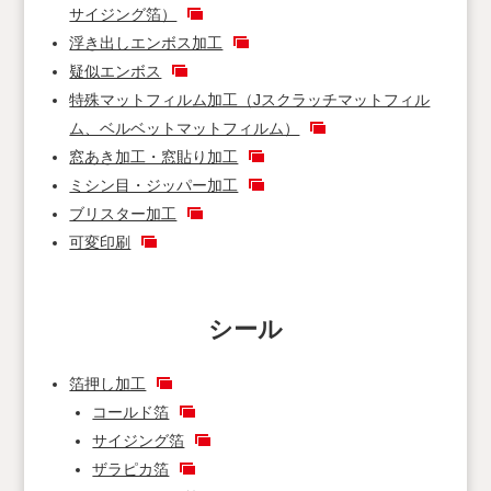
サイジング箔）
浮き出しエンボス加工
疑似エンボス
特殊マットフィルム加工（Jスクラッチマットフィル
ム、ベルベットマットフィルム）
窓あき加工・窓貼り加工
ミシン目・ジッパー加工
ブリスター加工
可変印刷
シール
箔押し加工
コールド箔
サイジング箔
ザラピカ箔