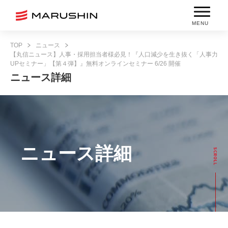
MENU
TOP
ニュース
【丸信ニュース】人事・採用担当者様必見！『人口減少を生き抜く「人事力
UPセミナー」【第４弾】』無料オンラインセミナー 6/26 開催
ニュース詳細
ニュース詳細