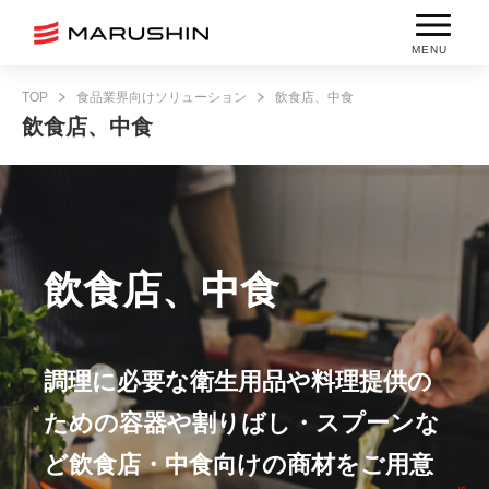
MENU
TOP
食品業界向けソリューション
飲食店、中食
飲食店、中食
飲食店、中食
調理に必要な衛生用品や料理提供の
ための容器や割りばし・スプーンな
ど飲食店・中食向けの商材をご用意