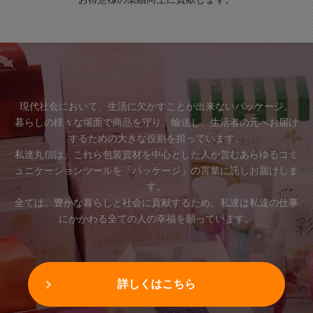
現代社会において、生活に欠かすことが出来ないパッケージ。
暮らしの様々な場面で商品を守り、輸送し、生活者の元へお届け
するための大きな役割を担っています。
私達丸信は、これら包装資材を中心とした人が営むあらゆるコミ
ュニケーションツールを「パッケージ」の言葉に託しお届けしま
す。
全ては、豊かな暮らしと社会に貢献するため。私達は私達の仕事
にかかわる全ての人の幸福を願っています。
詳しくはこちら