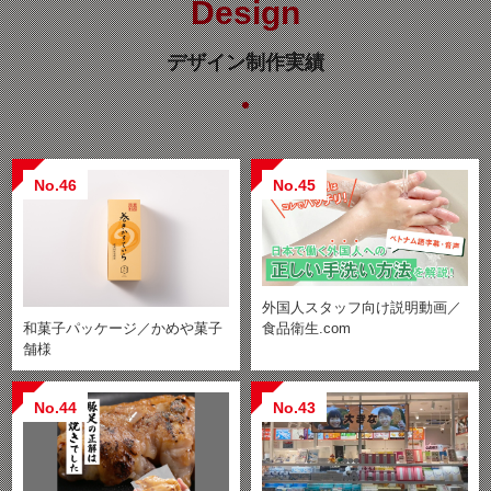
Design
デザイン制作実績
No.46
No.45
外国人スタッフ向け説明動画／
食品衛生.com
和菓子パッケージ／かめや菓子
舗様
No.44
No.43