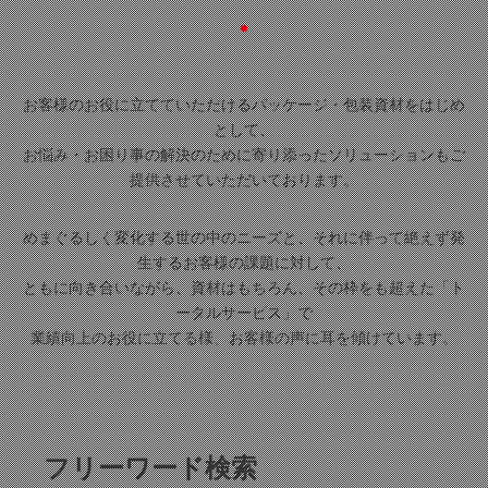
お客様のお役に立てていただけるパッケージ・包装資材をはじめ
として、
お悩み・お困り事の解決のために寄り添ったソリューションもご
提供させていただいております。
めまぐるしく変化する世の中のニーズと、それに伴って絶えず発
生するお客様の課題に対して、
ともに向き合いながら、資材はもちろん、その枠をも超えた「ト
ータルサービス」で
業績向上のお役に立てる様、お客様の声に耳を傾けています。
フリーワード検索