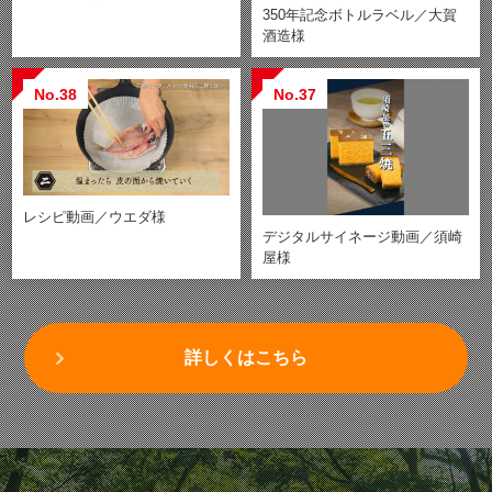
350年記念ボトルラベル／大賀
酒造様
No.38
No.37
レシピ動画／ウエダ様
デジタルサイネージ動画／須崎
屋様
詳しくはこちら