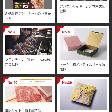
デジタルサイネージ／本家文旦
堂様
SNS動画広告／九州お取り寄せ
本舗
No.42
No.41
ブランディング動画 ／noaru株
式会社様
ケーキ用箱／パティスリー魔法
庵様
No.40
No.39
通販サイト／福永産業様