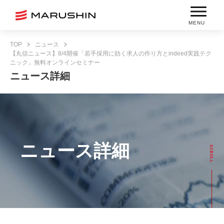
MENU
TOP
ニュース
【丸信ニュース】8/4開催「若手採用に効く求人の作り方とindeed実践テク
ニック」無料オンラインセミナー
ニュース詳細
ニュース詳細