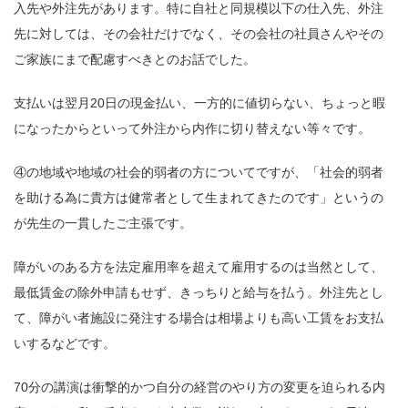
入先や外注先があります。特に自社と同規模以下の仕入先、外注
先に対しては、その会社だけでなく、その会社の社員さんやその
ご家族にまで配慮すべきとのお話でした。
支払いは翌月20日の現金払い、一方的に値切らない、ちょっと暇
になったからといって外注から内作に切り替えない等々です。
④の地域や地域の社会的弱者の方についてですが、「社会的弱者
を助ける為に貴方は健常者として生まれてきたのです」というの
が先生の一貫したご主張です。
障がいのある方を法定雇用率を超えて雇用するのは当然として、
最低賃金の除外申請もせず、きっちりと給与を払う。外注先とし
て、障がい者施設に発注する場合は相場よりも高い工賃をお支払
いするなどです。
70分の講演は衝撃的かつ自分の経営のやり方の変更を迫られる内