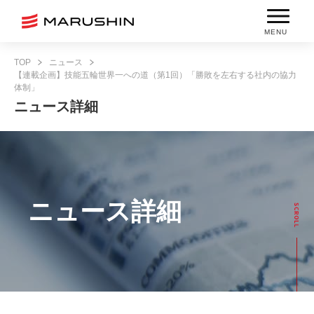
MENU
TOP
ニュース
【連載企画】技能五輪世界一への道（第1回）「勝敗を左右する社内の協力
体制」
ニュース詳細
ニュース詳細