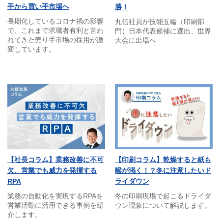
手から買い手市場へ
勝！
長期化しているコロナ禍の影響
丸信社員が技能五輪（印刷部
で、これまで求職者有利と言わ
門）日本代表候補に選出、世界
れてきた売り手市場の採用が激
大会に出場へ
変しています。
【社長コラム】業務改善に不可
【印刷コラム】乾燥すると紙も
欠、営業でも威力を発揮する
喉が渇く！？冬に注意したいド
RPA
ライダウン
業務の自動化を実現するRPAを
冬の印刷現場で起こるドライダ
営業活動に活用できる事例を紹
ウン現象について解説します。
介します。