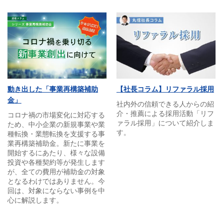
動き出した「事業再構築補助
【社長コラム】リファラル採用
金」
社内外の信頼できる人からの紹
介・推薦による採用活動「リフ
コロナ禍の市場変化に対応する
ァラル採用」について紹介しま
ため、中小企業の新規事業や業
す。
種転換・業態転換を支援する事
業再構築補助金。新たに事業を
開始するにあたり、様々な設備
投資や各種契約等が発生します
が、全ての費用が補助金の対象
となるわけではありません。今
回は、対象にならない事例を中
心に解説します。