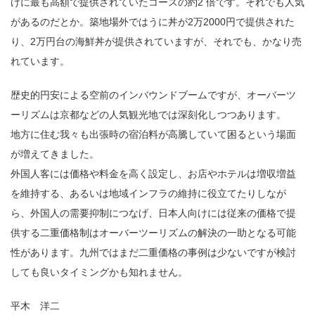
けに最も高額で提供されていたコースの約2 倍です。それでも人気
があるのだとか。築地場外ではうに丼が2万2000円で提供された
り、2万円台の海鮮丼が提供されていますが、それでも、かなり売
れています。
歴史的円安による空前のインバウンドブームですが、オーバーツ
ーリズムは京都などの人気観光地では深刻化しつつあります。
地方に住む我々も出張時の宿泊料が高騰していて困るという場面
が増えてきました。
外国人客には価格や料金を高く設定し、お店やホテルは増収増益
を維持する、あるいは地域インフラの維持に役立てたりしなが
ら、外国人の需要抑制につなげ、日本人向けには従来の価格で提
供する二重価格制はオーバーツーリズムの解決の一助となる可能
性があります。九州ではまだ二重価格の事例は少ないですが検討
しても良いタイミングかも知れません。
平木 洋二