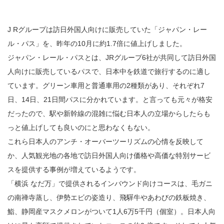
J Rグループは訪日外国人向けに販売していた「ジャパン・レー
ル・パス」を、昨年の10月に約1.7倍に値上げしました。
ジャパン・レール・パスとは、JRグループ6社が共同して訪日外国
人向けに販売しているパスで、日本中を鉄道で旅行するのに適し
ています。グリーン車用と普通車用の2種類があり、それぞれ7
日、14日、21日間パスに分かれています。と言っても元々が格安
だったので、駅や新幹線の混雑に悩む日本人の立場からしたらも
っと値上げしても良いのにと思わなくもない。
これら日本人のアンチ・オーバーツーリズムの心情を反映して
か、人気観光地の各地で訪日外国人向け価格や高価な特別サービ
スを提供する事例が増えているようです。
「横浜 なだ万」で提供されるインバウンド向けコースは、毛ガニ
の南禅寺蒸し、伊勢エビの姿造り、飛驒牛やあわびの鉄板焼き、
鮨、静岡産マスクメロンがついて1人6万5千円（個室）。日本人向