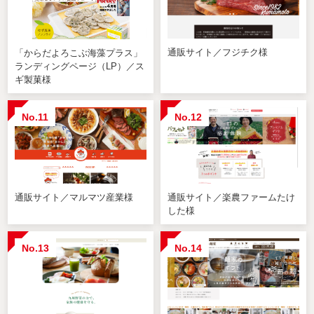
通販サイト／フジチク様
「からだよろこぶ海藻プラス」
ランディングページ（LP）／ス
ギ製菓様
No.11
No.12
通販サイト／マルマツ産業様
通販サイト／楽農ファームたけ
した様
No.13
No.14