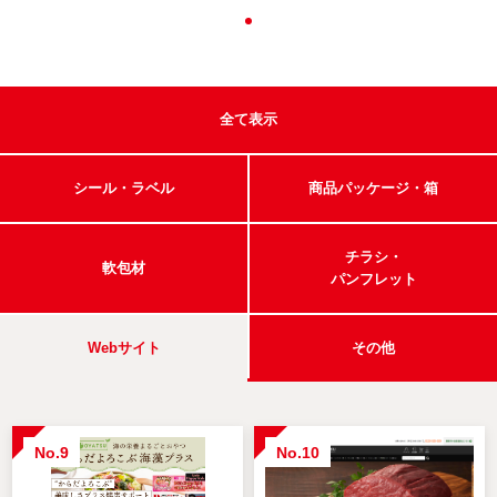
全て表示
シール・ラベル
商品パッケージ・箱
チラシ・
軟包材
パンフレット
Webサイト
その他
No.9
No.10