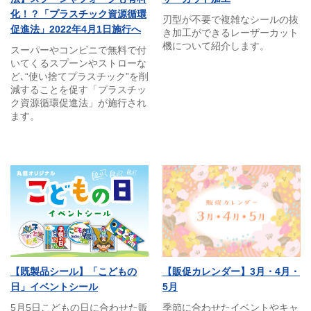
化！？「プラスチック資源循環
刃型が不要で複雑なシールの抜
促進法」2022年4月1日施行へ
き加工ができるレーザーカット
機について紹介します。
スーパーやコンビニで無料で付
いてくるスプーンやストローな
ど､“使い捨てプラスチック”を削
減することを促す「プラスチッ
ク資源循環促進法」が施行され
ます。
【既製品シール】「こどもの
【販促カレンダー】3月・4月・
日」イベントシール
5月
5月5日こどもの日に合わせた販
季節に合わせたイベントやキャ