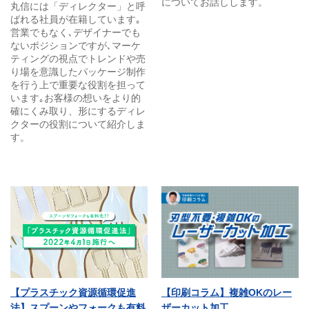
についてお話しします。
丸信には「ディレクター」と呼
ばれる社員が在籍しています｡
営業でもなく､デザイナーでも
ないポジションですが､マーケ
ティングの視点でトレンドや売
り場を意識したパッケージ制作
を行う上で重要な役割を担って
います｡お客様の想いをより的
確にくみ取り、形にするディレ
クターの役割について紹介しま
す。
【プラスチック資源循環促進
【印刷コラム】複雑OKのレー
法】スプーンやフォークも有料
ザーカット加工