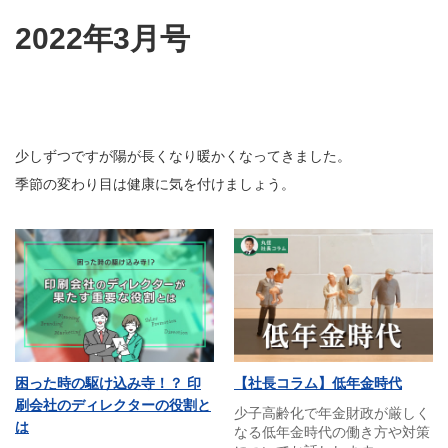
2022年3月号
少しずつですが陽が長くなり暖かくなってきました。
季節の変わり目は健康に気を付けましょう。
困った時の駆け込み寺！？ 印
【社長コラム】低年金時代
刷会社のディレクターの役割と
少子高齢化で年金財政が厳しく
は
なる低年金時代の働き方や対策