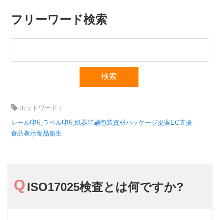
フリーワード検索
ホットワード：
シール印刷
ラベル印刷
紙器印刷
包装資材
パッケージ提案
EC支援
食品表示
食品衛生
ISO17025検査とは何ですか?