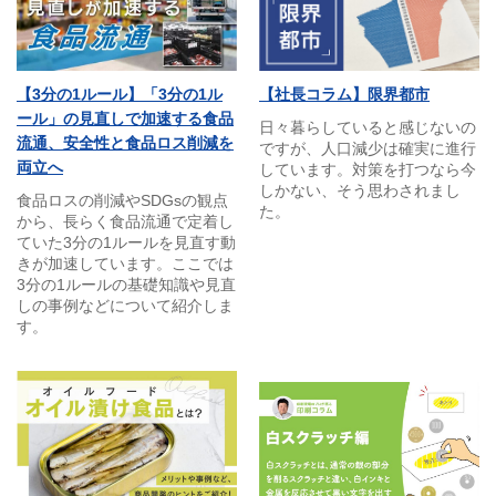
【3分の1ルール】「3分の1ル
【社長コラム】限界都市
ール」の見直しで加速する食品
日々暮らしていると感じないの
流通、安全性と食品ロス削減を
ですが、人口減少は確実に進行
両立へ
しています。対策を打つなら今
しかない、そう思わされまし
食品ロスの削減やSDGsの観点
た。
から、長らく食品流通で定着し
ていた3分の1ルールを見直す動
きが加速しています。ここでは
3分の1ルールの基礎知識や見直
しの事例などについて紹介しま
す。