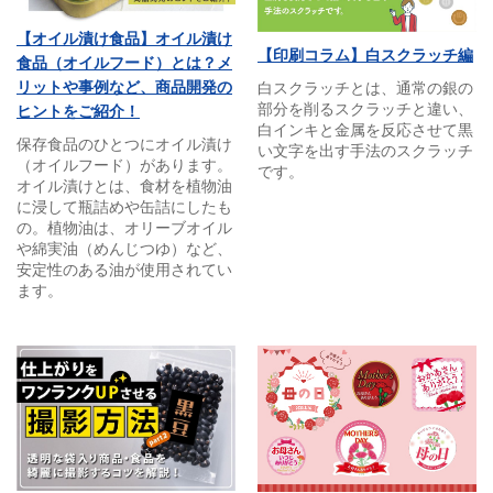
【オイル漬け食品】オイル漬け
【印刷コラム】白スクラッチ編
食品（オイルフード）とは？メ
リットや事例など、商品開発の
白スクラッチとは、通常の銀の
部分を削るスクラッチと違い、
ヒントをご紹介！
白インキと金属を反応させて黒
保存食品のひとつにオイル漬け
い文字を出す手法のスクラッチ
（オイルフード）があります。
です。
オイル漬けとは、食材を植物油
に浸して瓶詰めや缶詰にしたも
の。植物油は、オリーブオイル
や綿実油（めんじつゆ）など、
安定性のある油が使用されてい
ます。