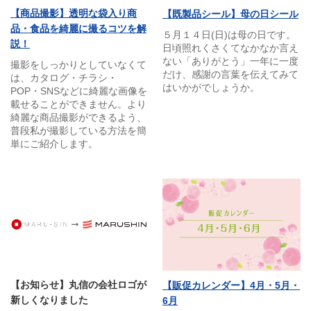
【商品撮影】透明な袋入り商
【既製品シール】母の日シール
品・食品を綺麗に撮るコツを解
５月１４日(日)は母の日です。
説！
日頃照れくさくてなかなか言え
ない「ありがとう」一年に一度
撮影をしっかりとしていなくて
だけ、感謝の言葉を伝えてみて
は、カタログ・チラシ・
はいかがでしょうか。
POP・SNSなどに綺麗な画像を
載せることができません。より
綺麗な商品撮影ができるよう、
普段私が撮影している方法を簡
単にご紹介します。
【お知らせ】丸信の会社ロゴが
【販促カレンダー】4月・5月・
新しくなりました
6月